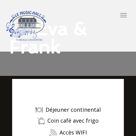
Togg
La Eva &
navig
Frank
Réserver
Déjeuner continental
Coin café avec frigo
Accès WIFI